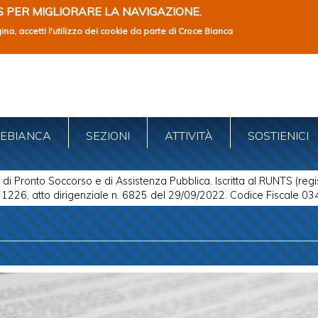
S PER MIGLIORARE LA NAVIGAZIONE.
na, accetti l'utilizzo dei cookie da parte di Croce Bianca
Jump to navigation
EBIANCA
SEZIONI
ATTIVITÀ
SOSTIENICI
di Pronto Soccorso e di Assistenza Pubblica. Iscritta al RUNTS (reg
51226, atto dirigenziale n. 6825 del 29/09/2022. Codice Fiscale 